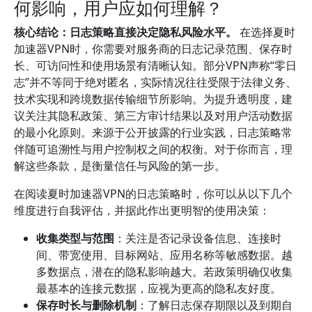
何影响，用户应如何理解？
核心结论：日志策略直接决定隐私风险水平。
在选择夏时
加速器VPN时，你需要对服务商的日志记录范围、保存时
长、可访问性和使用场景有清晰认知。部分VPN声称“零日
志”并不等同于绝对匿名，实际情况往往受限于法律义务、
技术实现和跨境数据传输细节所影响。为提升透明度，建
议关注其隐私政策、第三方审计结果以及对用户活动数据
的最小化原则。来源于公开披露的行业实践，日志策略常
伴随可追溯性与用户控制权之间的权衡。对于你而言，理
解这些条款，是衡量信任与风险的第一步。
在阅读夏时加速器VPN的日志策略时，你可以从以下几个
维度进行自我评估，并据此作出更明智的使用决策：
收集类型与范围
：关注是否记录设备信息、连接时
间、带宽使用、目标网站、应用名称等敏感数据。越
多数据点，潜在的隐私影响越大。若政策明确仅收集
最基本的连接元数据，应视为更高的隐私友好度。
保存时长与删除机制
：了解日志保存期限以及到期自