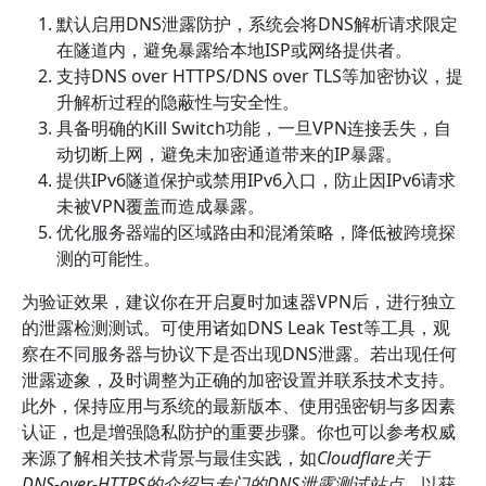
默认启用DNS泄露防护，系统会将DNS解析请求限定
在隧道内，避免暴露给本地ISP或网络提供者。
支持DNS over HTTPS/DNS over TLS等加密协议，提
升解析过程的隐蔽性与安全性。
具备明确的Kill Switch功能，一旦VPN连接丢失，自
动切断上网，避免未加密通道带来的IP暴露。
提供IPv6隧道保护或禁用IPv6入口，防止因IPv6请求
未被VPN覆盖而造成暴露。
优化服务器端的区域路由和混淆策略，降低被跨境探
测的可能性。
为验证效果，建议你在开启夏时加速器VPN后，进行独立
的泄露检测测试。可使用诸如DNS Leak Test等工具，观
察在不同服务器与协议下是否出现DNS泄露。若出现任何
泄露迹象，及时调整为正确的加密设置并联系技术支持。
此外，保持应用与系统的最新版本、使用强密钥与多因素
认证，也是增强隐私防护的重要步骤。你也可以参考权威
来源了解相关技术背景与最佳实践，如
Cloudflare关于
DNS-over-HTTPS的介绍
与
专门的DNS泄露测试站点
，以获