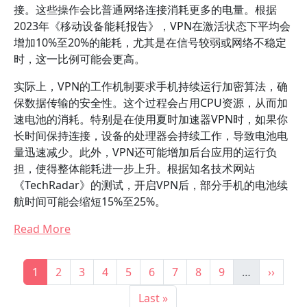
接。这些操作会比普通网络连接消耗更多的电量。根据
2023年《移动设备能耗报告》，VPN在激活状态下平均会
增加10%至20%的能耗，尤其是在信号较弱或网络不稳定
时，这一比例可能会更高。
实际上，VPN的工作机制要求手机持续运行加密算法，确
保数据传输的安全性。这个过程会占用CPU资源，从而加
速电池的消耗。特别是在使用夏时加速器VPN时，如果你
长时间保持连接，设备的处理器会持续工作，导致电池电
量迅速减少。此外，VPN还可能增加后台应用的运行负
担，使得整体能耗进一步上升。根据知名技术网站
《TechRadar》的测试，开启VPN后，部分手机的电池续
航时间可能会缩短15%至25%。
Read More
分页
当前页
Page
Page
Page
Page
Page
Page
Page
Page
下一页
1
2
3
4
5
6
7
8
9
…
››
末页
Last »