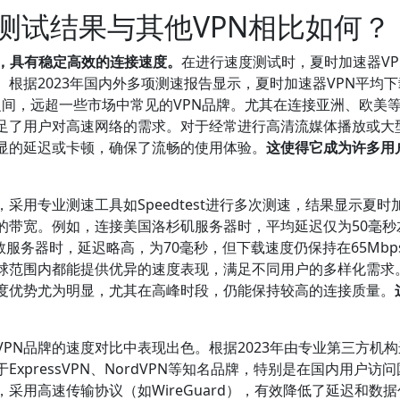
测试结果与其他VPN相比如何？
品，具有稳定高效的连接速度。
在进行速度测试时，夏时加速器VP
根据2023年国内外多项测速报告显示，夏时加速器VPN平均
Mbps之间，远超一些市场中常见的VPN品牌。尤其在连接亚洲、欧美
足了用户对高速网络的需求。对于经常进行高清流媒体播放或大
明显的延迟或卡顿，确保了流畅的使用体验。
这使得它成为许多用
用专业测速工具如Speedtest进行多次测速，结果显示夏时
的带宽。例如，连接美国洛杉矶服务器时，平均延迟仅为50毫秒
敦服务器时，延迟略高，为70毫秒，但下载速度仍保持在65Mbp
全球范围内都能提供优异的速度表现，满足不同用户的多样化需求
速度优势尤为明显，尤其在高峰时段，仍能保持较高的连接质量。
VPN品牌的速度对比中表现出色。根据2023年由专业第三方机
xpressVPN、NordVPN等知名品牌，特别是在国内用户访
采用高速传输协议（如WireGuard），有效降低了延迟和数