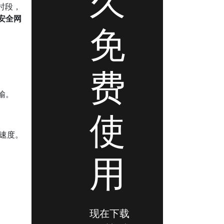
久
时段，
安全网
免
费
输。
使
好速度。
用
现在下载