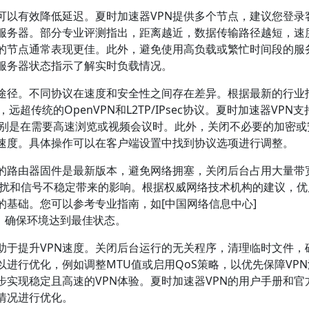
可以有效降低延迟。夏时加速器VPN提供多个节点，建议您登录
服务器。部分专业评测指出，距离越近，数据传输路径越短，速
的节点通常表现更佳。此外，避免使用高负载或繁忙时间段的服
的服务器状态指示了解实时负载情况。
效途径。不同协议在速度和安全性之间存在差异。根据最新的行业
远超传统的OpenVPN和L2TP/IPsec协议。夏时加速器VPN
d，特别是在需要高速浏览或视频会议时。此外，关闭不必要的加密
速度。具体操作可以在客户端设置中找到协议选项进行调整。
的路由器固件是最新版本，避免网络拥塞，关闭后台占用大量带
少干扰和信号不稳定带来的影响。根据权威网络技术机构的建议，
的基础。您可以参考专业指南，如[中国网络信息中心]
络优化建议，确保环境达到最佳状态。
助于提升VPN速度。关闭后台运行的无关程序，清理临时文件，
进行优化，例如调整MTU值或启用QoS策略，以优先保障VP
实现稳定且高速的VPN体验。夏时加速器VPN的用户手册和官
情况进行优化。