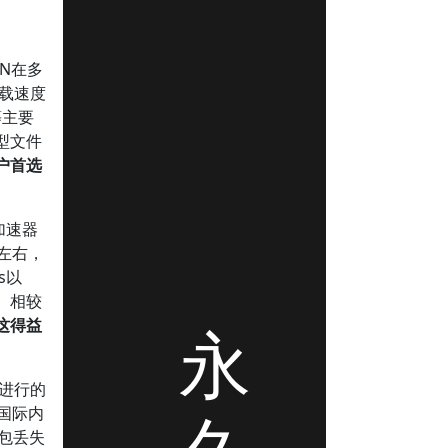
N在多
下载速度
等主要
型文件
户首选
加速器
左右，
s以
。相较
这得益
永
构进行的
问国际内
据包丢失