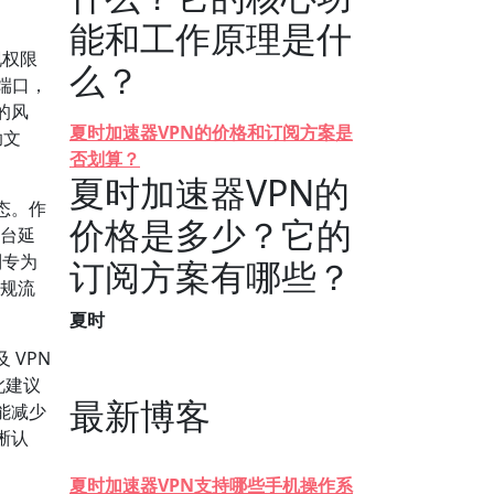
能和工作原理是什
现权限
么？
与端口，
的风
夏时加速器VPN的价格和订阅方案是
助文
否划算？
夏时加速器VPN的
态。作
价格是多少？它的
平台延
到专为
订阅方案有哪些？
常规流
夏时
VPN
此建议
最新博客
能减少
晰认
夏时加速器VPN支持哪些手机操作系