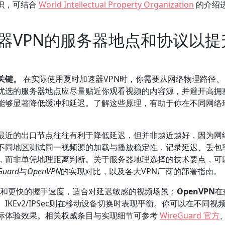
识，可结合
World Intellectual Property Organization
的介绍
器VPN的服务器地点和协议以提
关键。
在实际使用夏时加速器VPN时，你需要从网络物理路径、
优选的服务器地点应尽量贴近你观看视频的内容源，并避开高拥
能够显著降低缓冲和延迟。了解这些原理，有助于你在不同网络
最近的出口节点往往有利于降低延迟，但并非越近越好，因为网
不同地区测试同一视频源的加载与播放稳定性，记录延迟、丢包
，而非单凭地理距离判断。关于服务器地理选择的技术要点，可
Guard
与
OpenVPN
的实现对比，以及各大VPN厂商的部署指南。
和更快的握手速度，适合对延迟敏感的视频场景；
OpenVPN
在
KEv2/IPSec则在移动设备切换时表现平衡。你可以在不同视
际体验效果。相关权威条目与实现细节可参考
WireGuard 官方