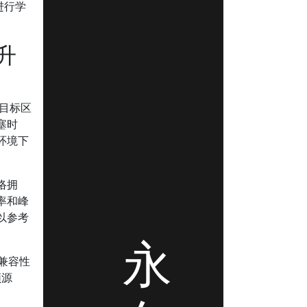
进行学
升
目标区
塞时
环境下
络拥
率和峰
以参考
永
兼容性
频源
、