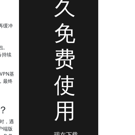
久
免
再缓冲
费
包。
备持续
使
VPN基
，最终
用
？
时，遇
户端版
现在下载