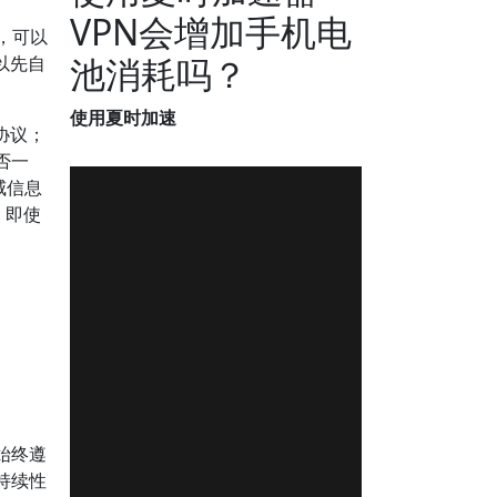
VPN会增加手机电
，可以
池消耗吗？
以先自
使用夏时加速
协议；
否一
威信息
，即使
始终遵
持续性